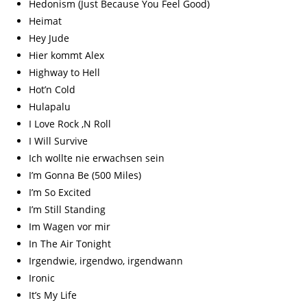
Hedonism (Just Because You Feel Good)
Heimat
Hey Jude
Hier kommt Alex
Highway to Hell
Hot’n Cold
Hulapalu
I Love Rock ‚N Roll
I Will Survive
Ich wollte nie erwachsen sein
I’m Gonna Be (500 Miles)
I’m So Excited
I’m Still Standing
Im Wagen vor mir
In The Air Tonight
Irgendwie, irgendwo, irgendwann
Ironic
It’s My Life